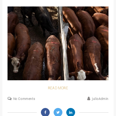
READ MORE
No Comments
julioAdmin